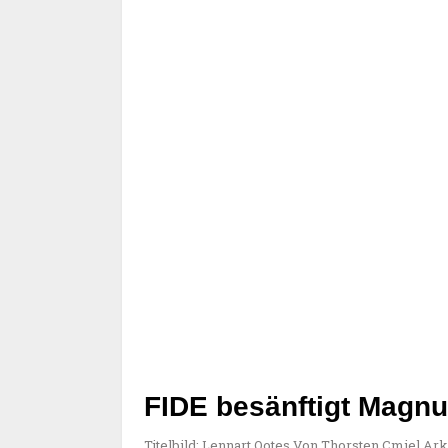
FIDE besänftigt Magnu
Titelbild: Lennart Ootes Von Thorsten Cmiel Ar