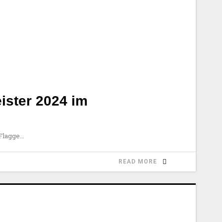
ister 2024 im
 Flagge
READ MORE