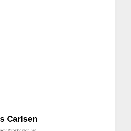
s Carlsen
kady Dvorkovich hat