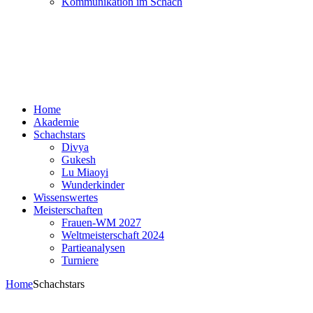
Kommunikation im Schach
Home
Akademie
Schachstars
Divya
Gukesh
Lu Miaoyi
Wunderkinder
Wissenswertes
Meisterschaften
Frauen-WM 2027
Weltmeisterschaft 2024
Partieanalysen
Turniere
Home
Schachstars