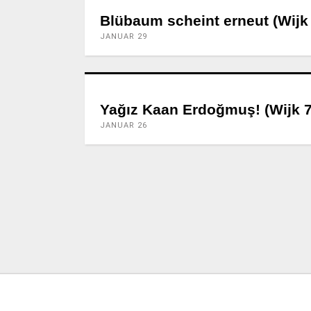
Blübaum scheint erneut (Wijk
JANUAR 29
Yağız Kaan Erdoğmuş! (Wijk 7
JANUAR 26