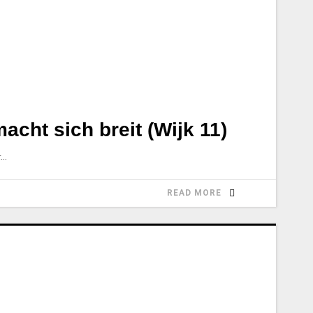
acht sich breit (Wijk 11)
r
READ MORE