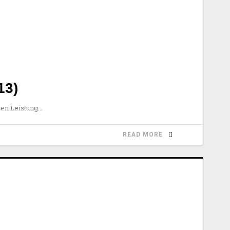
13)
ken Leistung
READ MORE