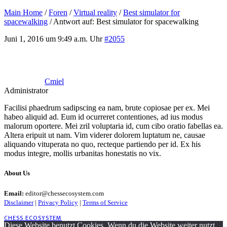
Main Home
/
Foren
/
Virtual reality
/
Best simulator for
spacewalking
/
Antwort auf: Best simulator for spacewalking
Juni 1, 2016 um 9:49 a.m. Uhr
#2055
Cmiel
Administrator
Facilisi phaedrum sadipscing ea nam, brute copiosae per ex. Mei
habeo aliquid ad. Eum id ocurreret contentiones, ad ius modus
malorum oportere. Mei zril voluptaria id, cum cibo oratio fabellas ea.
Altera eripuit ut nam. Vim viderer dolorem luptatum ne, causae
aliquando vituperata no quo, recteque partiendo per id. Ex his
modus integre, mollis urbanitas honestatis no vix.
About Us
Email:
editor@chessecosystem.com
Disclaimer
|
Privacy Policy
|
Terms of Service
CHESS ECOSYSTEM
Diese Website benutzt Cookies. Wenn du die Website weiter nutzt,