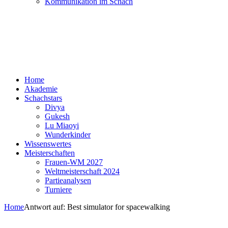
Kommunikation im Schach
Home
Akademie
Schachstars
Divya
Gukesh
Lu Miaoyi
Wunderkinder
Wissenswertes
Meisterschaften
Frauen-WM 2027
Weltmeisterschaft 2024
Partieanalysen
Turniere
Home
Antwort auf: Best simulator for spacewalking