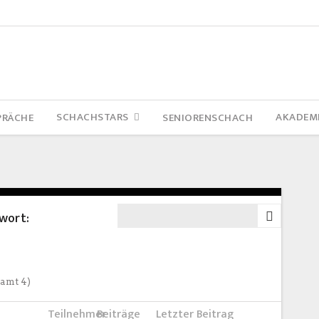
SCHACHSTARS
AKADEM
PRÄCHE
SENIORENSCHACH
wort:
samt 4)
Teilnehmer
Beiträge
Letzter Beitrag