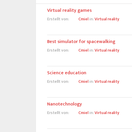
Virtual reality games
Erstellt von:
Cmiel
in:
Virtual reality
Best simulator for spacewalking
Erstellt von:
Cmiel
in:
Virtual reality
Science education
Erstellt von:
Cmiel
in:
Virtual reality
Nanotechnology
Erstellt von:
Cmiel
in:
Virtual reality