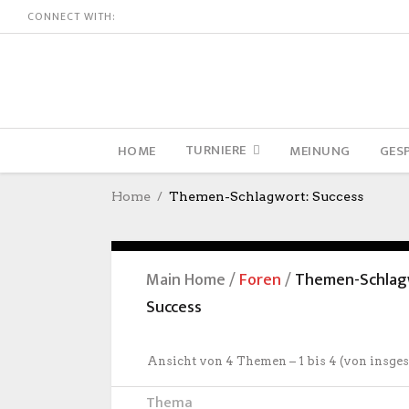
CONNECT WITH:
TURNIERE
HOME
MEINUNG
GES
Home
Themen-Schlagwort: Success
Main Home
/
Foren
/
Themen-Schlag
Success
Ansicht von 4 Themen – 1 bis 4 (von insge
Thema