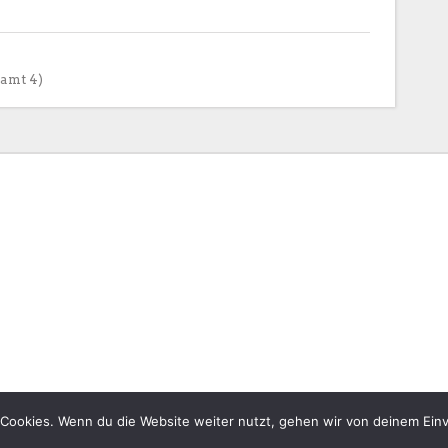
samt 4)
Cookies. Wenn du die Website weiter nutzt, gehen wir von deinem Einv
CHESS ECOSYSTEM