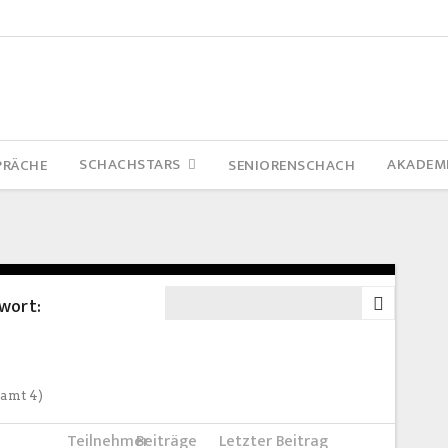
SCHACHSTARS
AKADEM
PRÄCHE
SENIORENSCHACH
wort:
samt 4)
Teilnehmer
Beiträge
Letzter Beitrag