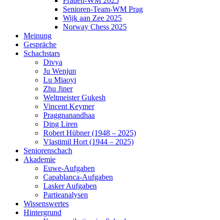
Frauen-WM 2025
Senioren-Team-WM Prag
Wijk aan Zee 2025
Norway Chess 2025
Meinung
Gespräche
Schachstars
Divya
Ju Wenjun
Lu Miaoyi
Zhu Jiner
Weltmeister Gukesh
Vincent Keymer
Praggnanandhaa
Ding Liren
Robert Hübner (1948 – 2025)
Vlastimil Hort (1944 – 2025)
Seniorenschach
Akademie
Euwe-Aufgaben
Capablanca-Aufgaben
Lasker Aufgaben
Partieanalysen
Wissenswertes
Hintergrund