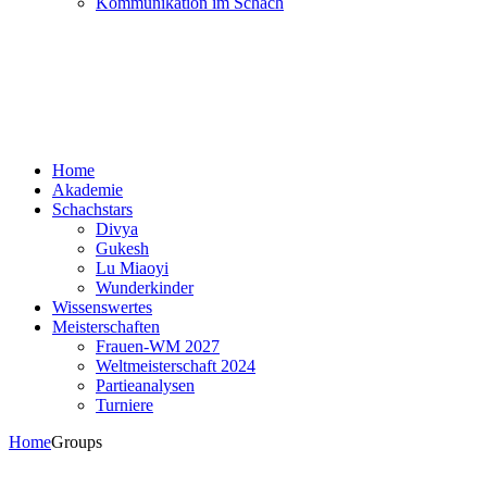
Kommunikation im Schach
Home
Akademie
Schachstars
Divya
Gukesh
Lu Miaoyi
Wunderkinder
Wissenswertes
Meisterschaften
Frauen-WM 2027
Weltmeisterschaft 2024
Partieanalysen
Turniere
Home
Groups