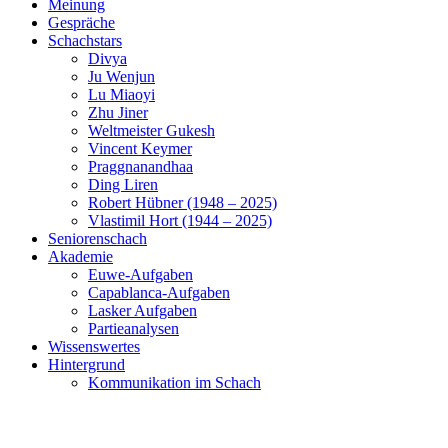
Meinung
Gespräche
Schachstars
Divya
Ju Wenjun
Lu Miaoyi
Zhu Jiner
Weltmeister Gukesh
Vincent Keymer
Praggnanandhaa
Ding Liren
Robert Hübner (1948 – 2025)
Vlastimil Hort (1944 – 2025)
Seniorenschach
Akademie
Euwe-Aufgaben
Capablanca-Aufgaben
Lasker Aufgaben
Partieanalysen
Wissenswertes
Hintergrund
Kommunikation im Schach