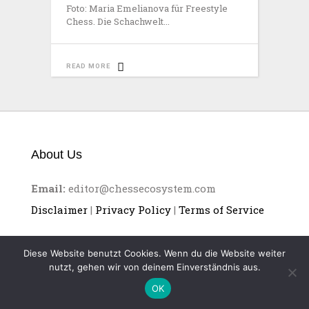
Foto: Maria Emelianova für Freestyle
Chess. Die Schachwelt
READ MORE
About Us
Email:
editor@chessecosystem.com
Disclaimer
|
Privacy Policy
|
Terms of Service
Diese Website benutzt Cookies. Wenn du die Website weiter
nutzt, gehen wir von deinem Einverständnis aus.
OK
CHESS ECOSYSTEM