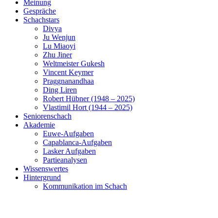
Meinung
Gespräche
Schachstars
Divya
Ju Wenjun
Lu Miaoyi
Zhu Jiner
Weltmeister Gukesh
Vincent Keymer
Praggnanandhaa
Ding Liren
Robert Hübner (1948 – 2025)
Vlastimil Hort (1944 – 2025)
Seniorenschach
Akademie
Euwe-Aufgaben
Capablanca-Aufgaben
Lasker Aufgaben
Partieanalysen
Wissenswertes
Hintergrund
Kommunikation im Schach