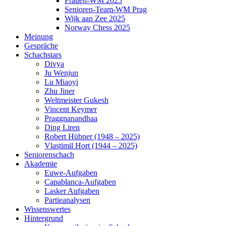
Frauen-WM 2025
Senioren-Team-WM Prag
Wijk aan Zee 2025
Norway Chess 2025
Meinung
Gespräche
Schachstars
Divya
Ju Wenjun
Lu Miaoyi
Zhu Jiner
Weltmeister Gukesh
Vincent Keymer
Praggnanandhaa
Ding Liren
Robert Hübner (1948 – 2025)
Vlastimil Hort (1944 – 2025)
Seniorenschach
Akademie
Euwe-Aufgaben
Capablanca-Aufgaben
Lasker Aufgaben
Partieanalysen
Wissenswertes
Hintergrund