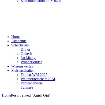
Kommunikation im Schach
Home
Akademie
Schachstars
Divya
Gukesh
Lu Miaoyi
Wunderkinder
Wissenswertes
Meisterschaften
Frauen-WM 2027
Weltmeisterschaft 2024
Partieanalysen
Turniere
Home
Posts Tagged "Anish Giri"