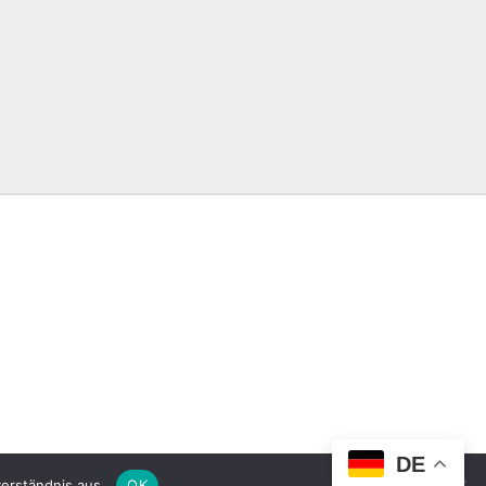
DE
erständnis aus.
OK