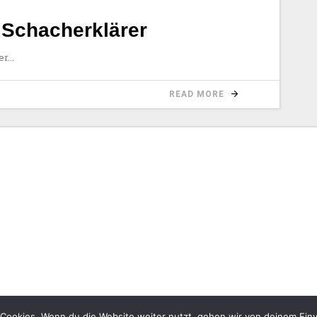
r Schacherklärer
er
READ MORE
Cookies. Wenn du die Website weiter nutzt, gehen wir von deinem Einv