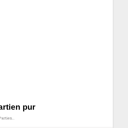
rtien pur
Partien