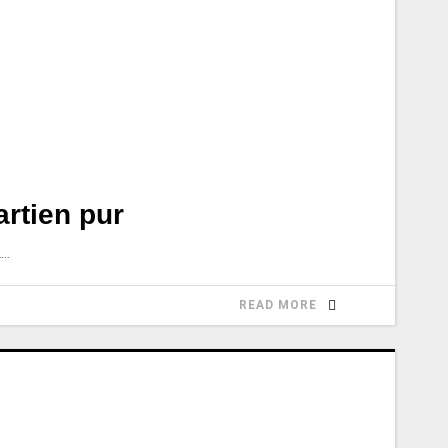
rtien pur
n
READ MORE