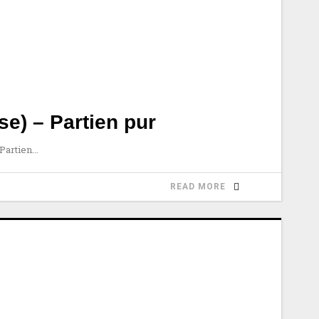
e) – Partien pur
 Partien
READ MORE