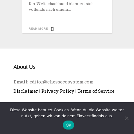
Der Weltschachbund blamiert sich
vollends nach einem
READ MORE
About Us
Email:
editor@chessecosystem.com
Disclaimer
|
Privacy Policy
|
Terms of Service
Diese Website benutzt Cookies. Wenn du die Website weiter
nutzt, gehen wir von deinem Einverständnis aus.
OK
CHESS ECOSYSTEM