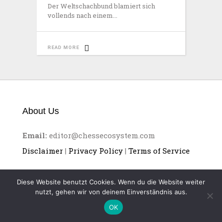
Der Weltschachbund blamiert sich
vollends nach einem
READ MORE
About Us
Email:
editor@chessecosystem.com
Disclaimer
|
Privacy Policy
|
Terms of Service
Diese Website benutzt Cookies. Wenn du die Website weiter
nutzt, gehen wir von deinem Einverständnis aus.
OK
CHESS ECOSYSTEM