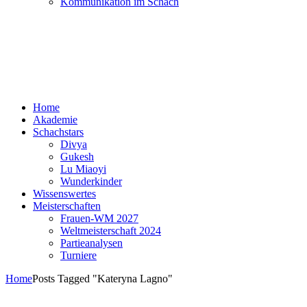
Kommunikation im Schach
Home
Akademie
Schachstars
Divya
Gukesh
Lu Miaoyi
Wunderkinder
Wissenswertes
Meisterschaften
Frauen-WM 2027
Weltmeisterschaft 2024
Partieanalysen
Turniere
Home
Posts Tagged "Kateryna Lagno"