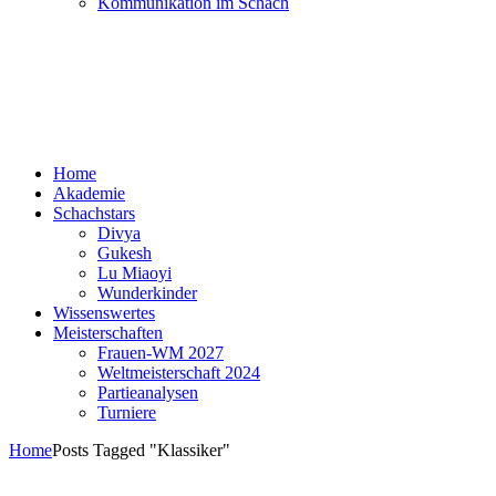
Kommunikation im Schach
Home
Akademie
Schachstars
Divya
Gukesh
Lu Miaoyi
Wunderkinder
Wissenswertes
Meisterschaften
Frauen-WM 2027
Weltmeisterschaft 2024
Partieanalysen
Turniere
Home
Posts Tagged "Klassiker"