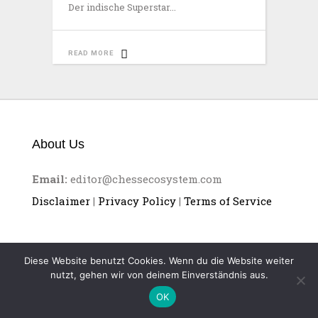
Der indische Superstar
READ MORE
About Us
Email:
editor@chessecosystem.com
Disclaimer
|
Privacy Policy
|
Terms of Service
Diese Website benutzt Cookies. Wenn du die Website weiter
nutzt, gehen wir von deinem Einverständnis aus.
CHESS ECOSYSTEM
OK