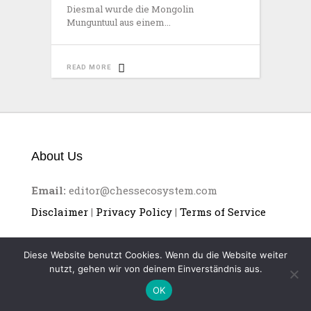
Diesmal wurde die Mongolin
Munguntuul aus einem
READ MORE
About Us
Email:
editor@chessecosystem.com
Disclaimer
|
Privacy Policy
|
Terms of Service
Diese Website benutzt Cookies. Wenn du die Website weiter
nutzt, gehen wir von deinem Einverständnis aus.
OK
CHESS ECOSYSTEM