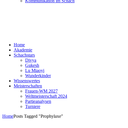
Kommunikation im Schach
Home
Akademie
Schachstars
Divya
Gukesh
Lu Miaoyi
Wunderkinder
Wissenswertes
Meisterschaften
Frauen-WM 2027
Weltmeisterschaft 2024
Partieanalysen
Turniere
Home
Posts Tagged "Prophylaxe"