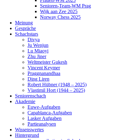
Frauen-WM 2025
Senioren-Team-WM Prag
Wijk aan Zee 2025
Norway Chess 2025
Meinung
Gespräche
Schachstars
Divya
Ju Wenjun
Lu Miaoyi
Zhu Jiner
Weltmeister Gukesh
Vincent Keymer
Praggnanandhaa
Ding Liren
Robert Hübner (1948 – 2025)
Vlastimil Hort (1944 – 2025)
Seniorenschach
Akademie
Euwe-Aufgaben
Capablanca-Aufgaben
Lasker Aufgaben
Partieanalysen
Wissenswertes
Hintergrund