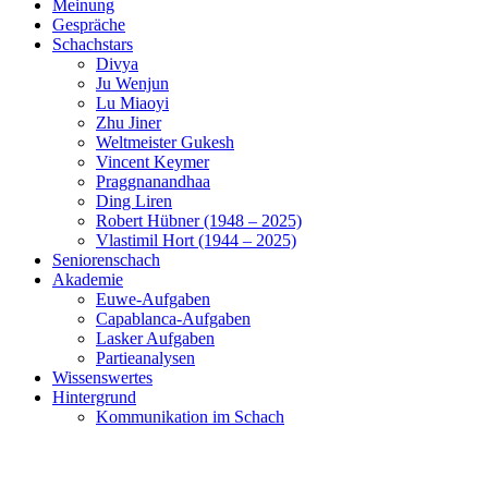
Meinung
Gespräche
Schachstars
Divya
Ju Wenjun
Lu Miaoyi
Zhu Jiner
Weltmeister Gukesh
Vincent Keymer
Praggnanandhaa
Ding Liren
Robert Hübner (1948 – 2025)
Vlastimil Hort (1944 – 2025)
Seniorenschach
Akademie
Euwe-Aufgaben
Capablanca-Aufgaben
Lasker Aufgaben
Partieanalysen
Wissenswertes
Hintergrund
Kommunikation im Schach