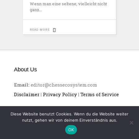
Wenn man eine seltene, vielleicht nicht
ganz
READ MORE
About Us
Email:
editor@chessecosystem.com
Disclaimer
|
Privacy Policy
|
Terms of Service
Diese Website benutzt Cookies. Wenn du die Website weiter
nutzt, gehen wir von deinem Einverständnis aus.
OK
CHESS ECOSYSTEM