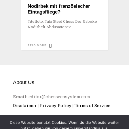
Nodirbek mit französischer
Eintagsfliege?
Titelfoto: Tata Steel Chess Der Usbeke
Nodirbek Abdusattorov
READ MORE
About Us
Email:
editor@chessecosystem.com
Disclaimer
|
Privacy Policy
|
Terms of Service
Diese Website benutzt Cookies. Wenn du die Website weiter
nutzt, gehen wir von deinem Einverständnis aus.