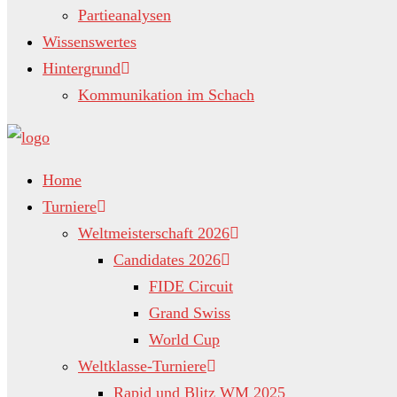
Partieanalysen
Wissenswertes
Hintergrund
Kommunikation im Schach
Home
Turniere
Weltmeisterschaft 2026
Candidates 2026
FIDE Circuit
Grand Swiss
World Cup
Weltklasse-Turniere
Rapid und Blitz WM 2025