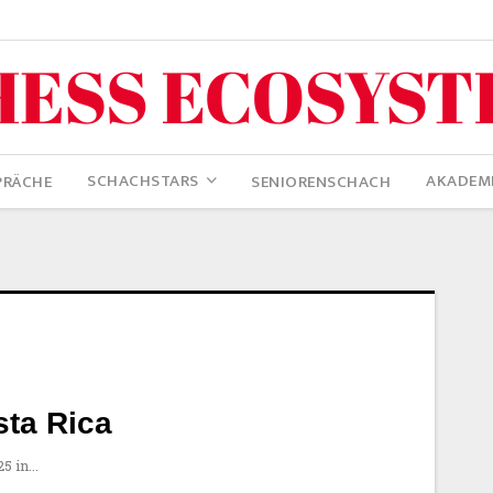
SCHACHSTARS
AKADEM
PRÄCHE
SENIORENSCHACH
sta Rica
25 in