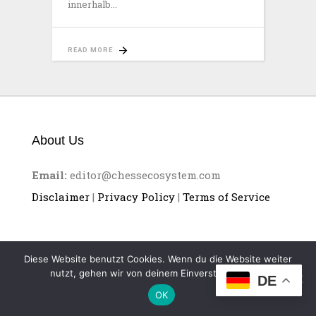
innerhalb
READ MORE
About Us
Email:
editor@chessecosystem.com
Disclaimer
|
Privacy Policy
|
Terms of Service
Diese Website benutzt Cookies. Wenn du die Website weiter
nutzt, gehen wir von deinem Einverständnis aus.
CHESS ECOSYSTEM
DE
OK