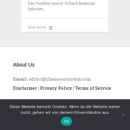
Das Positive zuerst. Schach findet im
Internet
READ MORE
About Us
Email:
editor@chessecosystem.com
Disclaimer
|
Privacy Policy
|
Terms of Service
Diese Website benutzt Cookies. Wenn du die Website weiter
nutzt, gehen wir von deinem Einverständnis aus.
OK
CHESS ECOSYSTEM