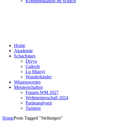
Kommunikation im Schach
Home
Akademie
Schachstars
Divya
Gukesh
Lu Miaoyi
Wunderkinder
Wissenswertes
Meisterschaften
Frauen-WM 2027
Weltmeisterschaft 2024
Partieanalysen
Turniere
Home
Posts Tagged "Stellungen"