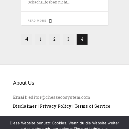
Schachaufgaben nicht
READ MORE
1
2
3
4
About Us
Email:
editor@chessecosystem.com
Disclaimer
|
Privacy Policy
|
Terms of Service
Diese Website benutzt Cookies. Wenn du die Website weiter
nutzt, gehen wir von deinem Einverständnis aus.