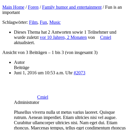
Main Home
/
Foren
/
Family humor and entertainment
/
Fun is an
important
Schlagwörter:
Film
,
Fun
,
Music
Dieses Thema hat 2 Antworten sowie 1 Teilnehmer und
wurde zuletzt
vor 10 Jahren, 2 Monaten
von
Cmiel
aktualisiert.
Ansicht von 3 Beiträgen – 1 bis 3 (von insgesamt 3)
Autor
Beiträge
Juni 1, 2016 um 10:53 a.m. Uhr
#2073
Cmiel
Administrator
Phasellus viverra nulla ut metus varius laoreet. Quisque
rutrum. Aenean imperdiet. Etiam ultricies nisi vel augue.
Curabitur ullamcorper ultricies nisi. Nam eget dui. Etiam
rhoncus. Maecenas tempus, tellus eget condimentum rhoncus