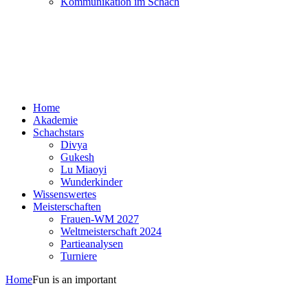
Kommunikation im Schach
Home
Akademie
Schachstars
Divya
Gukesh
Lu Miaoyi
Wunderkinder
Wissenswertes
Meisterschaften
Frauen-WM 2027
Weltmeisterschaft 2024
Partieanalysen
Turniere
Home
Fun is an important