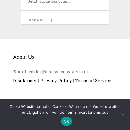
Jetzt wurde das Urteil
READ MORE
About Us
Email:
editor@chessecosystem.com
Disclaimer
|
Privacy Policy
|
Terms of Service
Diese Website benutzt Cookies. Wenn du die Website weiter
nutzt, gehen wir von deinem Einverständnis aus.
CHESS ECOSYSTEM
OK