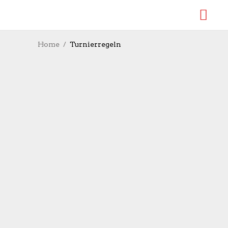
Home
Turnierregeln
Shevchenko: Drei Jahre
für Cheatingversuch