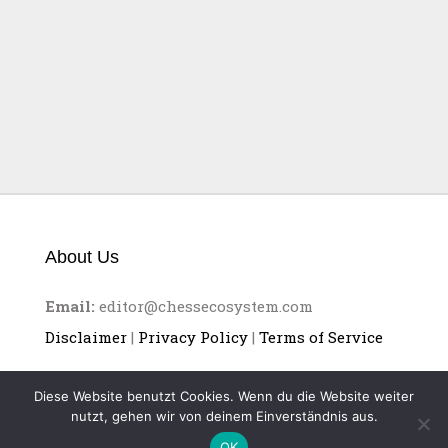
Von der Pflicht
Schachpartien
mitzuschreiben
About Us
Email:
editor@chessecosystem.com
Disclaimer
|
Privacy Policy
|
Terms of Service
Diese Website benutzt Cookies. Wenn du die Website weiter
nutzt, gehen wir von deinem Einverständnis aus.
OK