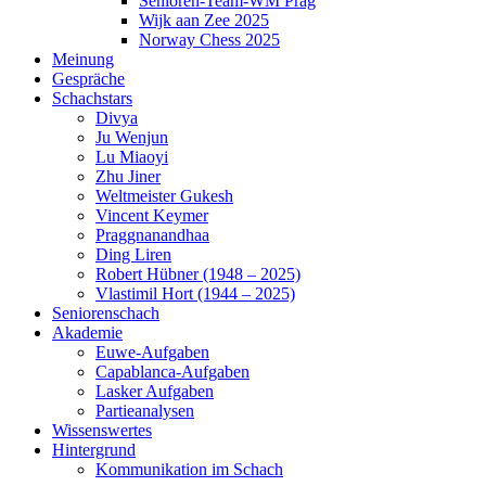
Senioren-Team-WM Prag
Wijk aan Zee 2025
Norway Chess 2025
Meinung
Gespräche
Schachstars
Divya
Ju Wenjun
Lu Miaoyi
Zhu Jiner
Weltmeister Gukesh
Vincent Keymer
Praggnanandhaa
Ding Liren
Robert Hübner (1948 – 2025)
Vlastimil Hort (1944 – 2025)
Seniorenschach
Akademie
Euwe-Aufgaben
Capablanca-Aufgaben
Lasker Aufgaben
Partieanalysen
Wissenswertes
Hintergrund
Kommunikation im Schach