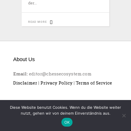
der
READ MORE
About Us
Email:
editor@chessecosystem.com
Disclaimer
|
Privacy Policy
|
Terms of Service
Diese Website benutzt Cookies. Wenn du die Website weiter
nutzt, gehen wir von deinem Einverständnis aus.
CHESS ECOSYSTEM
OK