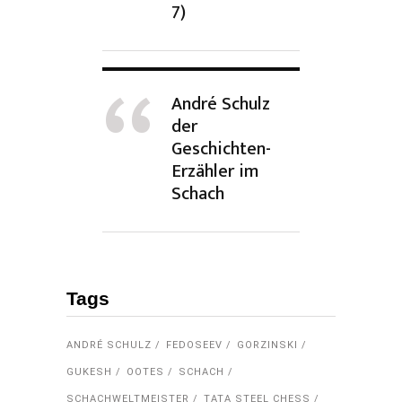
7)
André Schulz
der
Geschichten-
Erzähler im
Schach
Tags
ANDRÉ SCHULZ
FEDOSEEV
GORZINSKI
GUKESH
OOTES
SCHACH
SCHACHWELTMEISTER
TATA STEEL CHESS