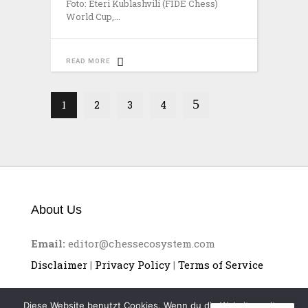
Foto: Eteri Kublashvili (FIDE Chess)
World Cup,
READ MORE
1
2
3
4
About Us
Email:
editor@chessecosystem.com
Disclaimer
|
Privacy Policy
|
Terms of Service
Diese Website benutzt Cookies. Wenn du die Website weiter