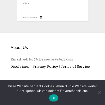
der
READ MORE
About Us
Email:
editor@chessecosystem.com
Disclaimer
|
Privacy Policy
|
Terms of Service
Diese Website benutzt Cookies. Wenn du die Website weiter
nutzt, gehen wir von deinem Einverständnis aus.
CHESS ECOSYSTEM
OK