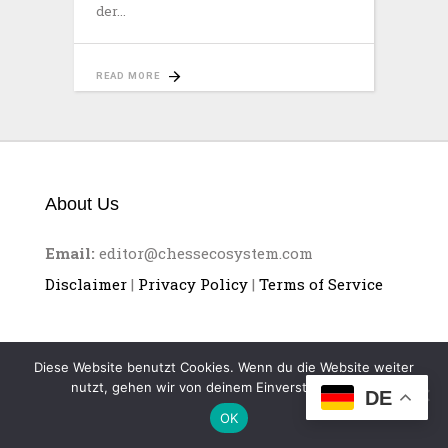
der
READ MORE
About Us
Email:
editor@chessecosystem.com
Disclaimer
|
Privacy Policy
|
Terms of Service
Diese Website benutzt Cookies. Wenn du die Website weiter
nutzt, gehen wir von deinem Einverständnis aus.
DE
CHESS ECOSYSTEM
OK