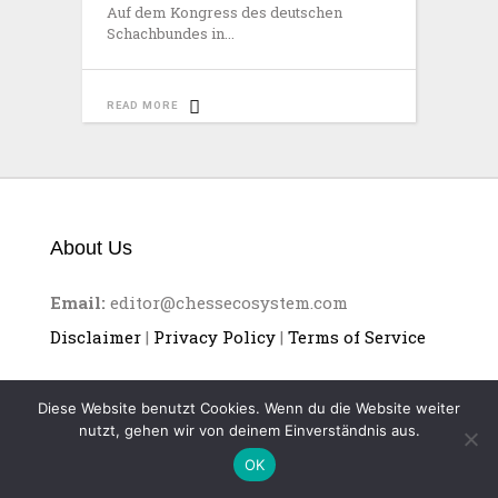
Auf dem Kongress des deutschen
Schachbundes in
READ MORE
About Us
Email:
editor@chessecosystem.com
Disclaimer
|
Privacy Policy
|
Terms of Service
Diese Website benutzt Cookies. Wenn du die Website weiter
nutzt, gehen wir von deinem Einverständnis aus.
OK
CHESS ECOSYSTEM