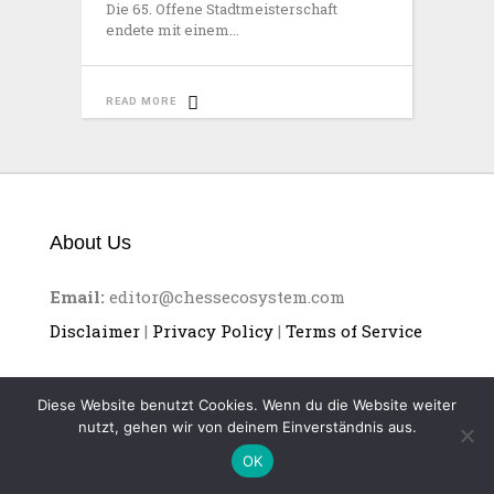
Die 65. Offene Stadtmeisterschaft
endete mit einem
READ MORE
About Us
Email:
editor@chessecosystem.com
Disclaimer
|
Privacy Policy
|
Terms of Service
Diese Website benutzt Cookies. Wenn du die Website weiter
nutzt, gehen wir von deinem Einverständnis aus.
CHESS ECOSYSTEM
OK