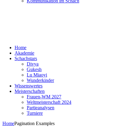
Kommunikation im Schach
Home
Akademie
Schachstars
Divya
Gukesh
Lu Miaoyi
Wunderkinder
Wissenswertes
Meisterschaften
Frauen-WM 2027
Weltmeisterschaft 2024
Partieanalysen
Turniere
Home
Pagination Examples