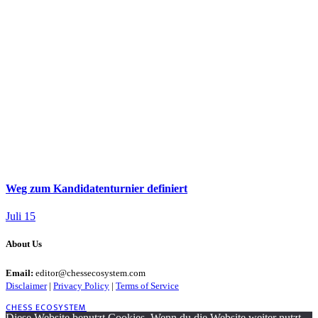
Weg zum Kandidatenturnier definiert
Juli 15
About Us
Email:
editor@chessecosystem.com
Disclaimer
|
Privacy Policy
|
Terms of Service
CHESS ECOSYSTEM
Diese Website benutzt Cookies. Wenn du die Website weiter nutzt,