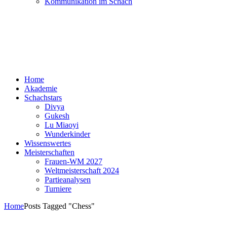
Kommunikation im Schach
Home
Akademie
Schachstars
Divya
Gukesh
Lu Miaoyi
Wunderkinder
Wissenswertes
Meisterschaften
Frauen-WM 2027
Weltmeisterschaft 2024
Partieanalysen
Turniere
Home
Posts Tagged "Chess"