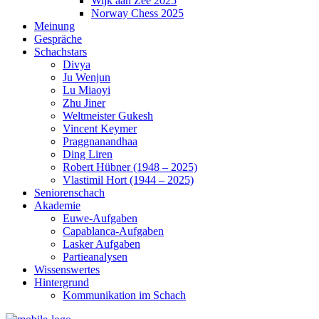
Wijk aan Zee 2025
Norway Chess 2025
Meinung
Gespräche
Schachstars
Divya
Ju Wenjun
Lu Miaoyi
Zhu Jiner
Weltmeister Gukesh
Vincent Keymer
Praggnanandhaa
Ding Liren
Robert Hübner (1948 – 2025)
Vlastimil Hort (1944 – 2025)
Seniorenschach
Akademie
Euwe-Aufgaben
Capablanca-Aufgaben
Lasker Aufgaben
Partieanalysen
Wissenswertes
Hintergrund
Kommunikation im Schach