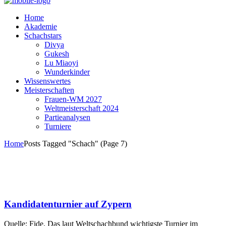
Home
Akademie
Schachstars
Divya
Gukesh
Lu Miaoyi
Wunderkinder
Wissenswertes
Meisterschaften
Frauen-WM 2027
Weltmeisterschaft 2024
Partieanalysen
Turniere
Home
Posts Tagged "Schach"
(Page 7)
Kandidatenturnier auf Zypern
Quelle: Fide. Das laut Weltschachbund wichtigste Turnier im