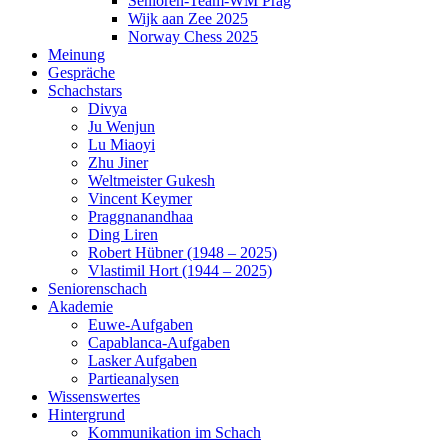
Senioren-Team-WM Prag
Wijk aan Zee 2025
Norway Chess 2025
Meinung
Gespräche
Schachstars
Divya
Ju Wenjun
Lu Miaoyi
Zhu Jiner
Weltmeister Gukesh
Vincent Keymer
Praggnanandhaa
Ding Liren
Robert Hübner (1948 – 2025)
Vlastimil Hort (1944 – 2025)
Seniorenschach
Akademie
Euwe-Aufgaben
Capablanca-Aufgaben
Lasker Aufgaben
Partieanalysen
Wissenswertes
Hintergrund
Kommunikation im Schach