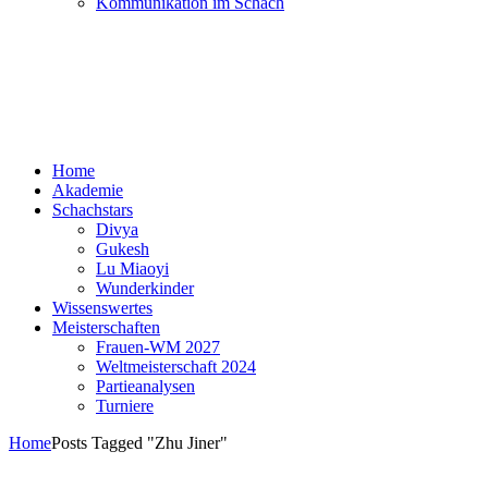
Kommunikation im Schach
Home
Akademie
Schachstars
Divya
Gukesh
Lu Miaoyi
Wunderkinder
Wissenswertes
Meisterschaften
Frauen-WM 2027
Weltmeisterschaft 2024
Partieanalysen
Turniere
Home
Posts Tagged "Zhu Jiner"