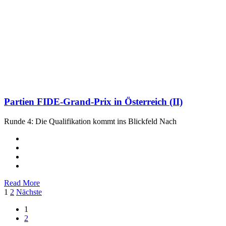
Partien FIDE-Grand-Prix in Österreich (II)
Runde 4: Die Qualifikation kommt ins Blickfeld Nach
Read More
Seitennummerierung
1
2
Nächste
der
1
2
Beiträge