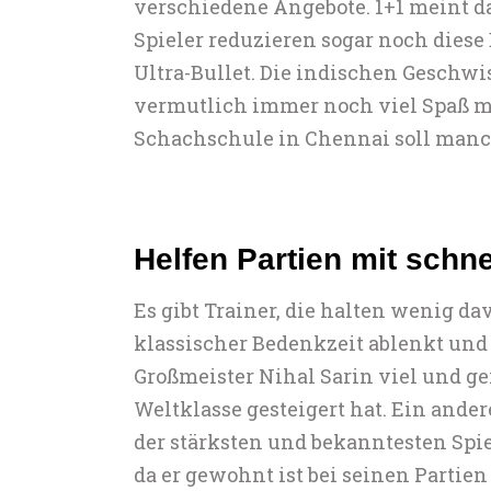
verschiedene Angebote. 1+1 meint d
Spieler reduzieren sogar noch dies
Ultra-Bullet. Die indischen Geschw
vermutlich immer noch viel Spaß mi
Schachschule in Chennai soll manch
Helfen Partien mit schne
Es gibt Trainer, die halten wenig da
klassischer Bedenkzeit ablenkt und n
Großmeister Nihal Sarin viel und ge
Weltklasse gesteigert hat. Ein ande
der stärksten und bekanntesten Spie
da er gewohnt ist bei seinen Partie