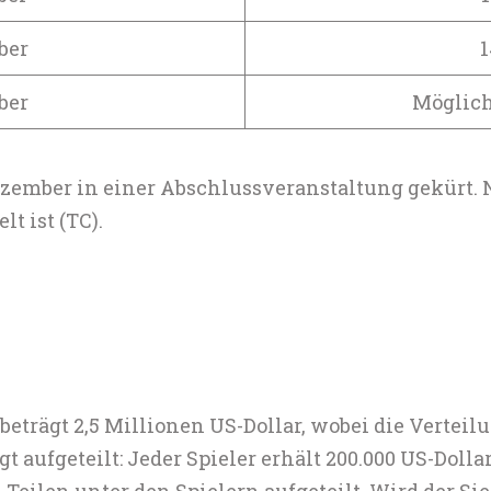
ber
1
ber
Möglich
zember in einer Abschlussveranstaltung gekürt. N
t ist (TC).
beträgt 2,5 Millionen US-Dollar, wobei die Vertei
t aufgeteilt: Jeder Spieler erhält 200.000 US-Dolla
n Teilen unter den Spielern aufgeteilt. Wird der S