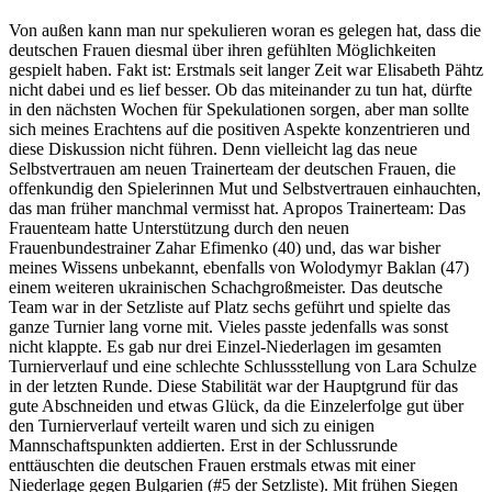
Von außen kann man nur spekulieren woran es gelegen hat, dass die
deutschen Frauen diesmal über ihren gefühlten Möglichkeiten
gespielt haben. Fakt ist: Erstmals seit langer Zeit war Elisabeth Pähtz
nicht dabei und es lief besser. Ob das miteinander zu tun hat, dürfte
in den nächsten Wochen für Spekulationen sorgen, aber man sollte
sich meines Erachtens auf die positiven Aspekte konzentrieren und
diese Diskussion nicht führen. Denn vielleicht lag das neue
Selbstvertrauen am neuen Trainerteam der deutschen Frauen, die
offenkundig den Spielerinnen Mut und Selbstvertrauen einhauchten,
das man früher manchmal vermisst hat. Apropos Trainerteam: Das
Frauenteam hatte Unterstützung durch den neuen
Frauenbundestrainer Zahar Efimenko (40) und, das war bisher
meines Wissens unbekannt, ebenfalls von Wolodymyr Baklan (47)
einem weiteren ukrainischen Schachgroßmeister. Das deutsche
Team war in der Setzliste auf Platz sechs geführt und spielte das
ganze Turnier lang vorne mit. Vieles passte jedenfalls was sonst
nicht klappte. Es gab nur drei Einzel-Niederlagen im gesamten
Turnierverlauf und eine schlechte Schlussstellung von Lara Schulze
in der letzten Runde. Diese Stabilität war der Hauptgrund für das
gute Abschneiden und etwas Glück, da die Einzelerfolge gut über
den Turnierverlauf verteilt waren und sich zu einigen
Mannschaftspunkten addierten. Erst in der Schlussrunde
enttäuschten die deutschen Frauen erstmals etwas mit einer
Niederlage gegen Bulgarien (#5 der Setzliste). Mit frühen Siegen