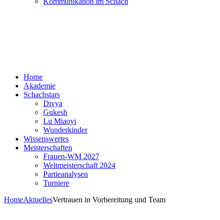
Kommunikation im Schach
Home
Akademie
Schachstars
Divya
Gukesh
Lu Miaoyi
Wunderkinder
Wissenswertes
Meisterschaften
Frauen-WM 2027
Weltmeisterschaft 2024
Partieanalysen
Turniere
Home
Aktuelles
Vertrauen in Vorbereitung und Team