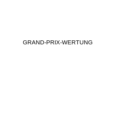
GRAND-PRIX-WERTUNG