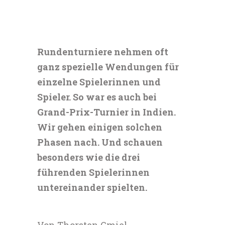
Rundenturniere nehmen oft
ganz spezielle Wendungen für
einzelne Spielerinnen und
Spieler. So war es auch bei
Grand-Prix-Turnier in Indien.
Wir gehen einigen solchen
Phasen nach. Und schauen
besonders wie die drei
führenden Spielerinnen
untereinander spielten.