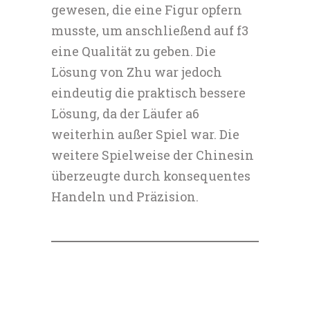
gewesen, die eine Figur opfern
musste, um anschließend auf f3
eine Qualität zu geben. Die
Lösung von Zhu war jedoch
eindeutig die praktisch bessere
Lösung, da der Läufer a6
weiterhin außer Spiel war. Die
weitere Spielweise der Chinesin
überzeugte durch konsequentes
Handeln und Präzision.