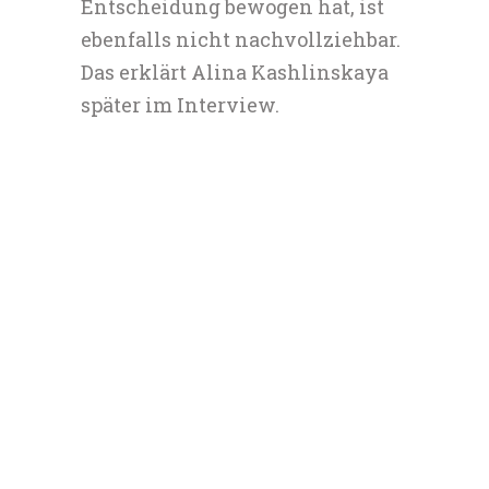
Entscheidung bewogen hat, ist
ebenfalls nicht nachvollziehbar.
Das erklärt Alina Kashlinskaya
später im Interview.