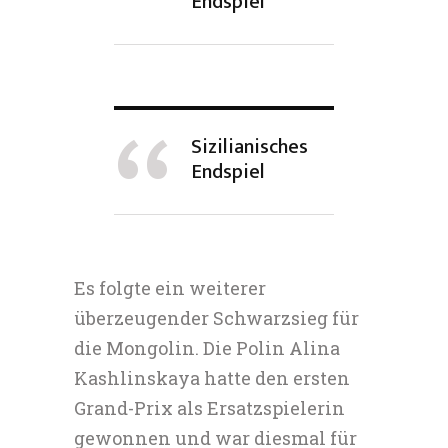
Endspiel
Sizilianisches
Endspiel
Es folgte ein weiterer
überzeugender Schwarzsieg für
die Mongolin. Die Polin Alina
Kashlinskaya hatte den ersten
Grand-Prix als Ersatzspielerin
gewonnen und war diesmal für