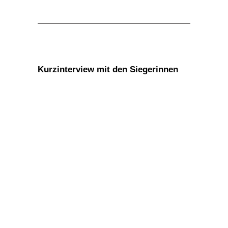
Kurzinterview mit den Siegerinnen