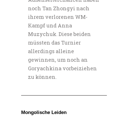
noch Tan Zhongyi nach
ihrem verlorenen WM-
Kampf und Anna
Muzychuk. Diese beiden
müssten das Turnier
allerdings alleine
gewinnen, um noch an
Goryachkina vorbeiziehen
zu können.
Mongolische Leiden