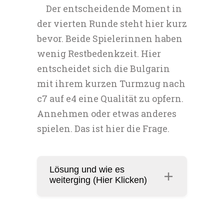
Der entscheidende Moment in
der vierten Runde steht hier kurz
bevor. Beide Spielerinnen haben
wenig Restbedenkzeit. Hier
entscheidet sich die Bulgarin
mit ihrem kurzen Turmzug nach
c7 auf e4 eine Qualität zu opfern.
Annehmen oder etwas anderes
spielen. Das ist hier die Frage.
Lösung und wie es
weiterging (Hier Klicken)