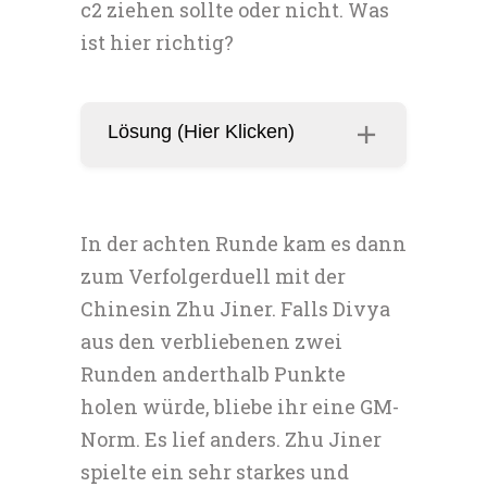
c2 ziehen sollte oder nicht. Was
ist hier richtig?
Lösung (Hier Klicken)
In der achten Runde kam es dann
zum Verfolgerduell mit der
Chinesin Zhu Jiner. Falls Divya
aus den verbliebenen zwei
Runden anderthalb Punkte
holen würde, bliebe ihr eine GM-
Norm. Es lief anders. Zhu Jiner
spielte ein sehr starkes und