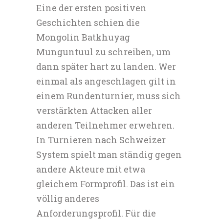
Eine der ersten positiven
Geschichten schien die
Mongolin Batkhuyag
Munguntuul zu schreiben, um
dann später hart zu landen. Wer
einmal als angeschlagen gilt in
einem Rundenturnier, muss sich
verstärkten Attacken aller
anderen Teilnehmer erwehren.
In Turnieren nach Schweizer
System spielt man ständig gegen
andere Akteure mit etwa
gleichem Formprofil. Das ist ein
völlig anderes
Anforderungsprofil. Für die