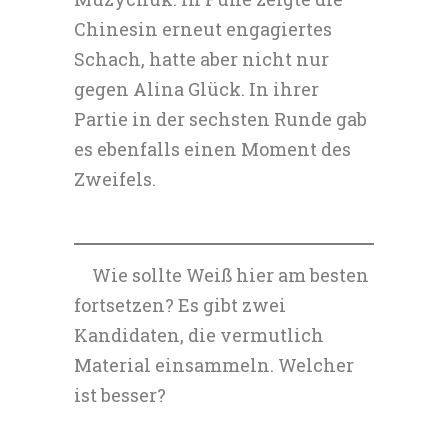
Chinesin erneut engagiertes
Schach, hatte aber nicht nur
gegen Alina Glück. In ihrer
Partie in der sechsten Runde gab
es ebenfalls einen Moment des
Zweifels.
Wie sollte Weiß hier am besten
fortsetzen? Es gibt zwei
Kandidaten, die vermutlich
Material einsammeln. Welcher
ist besser?