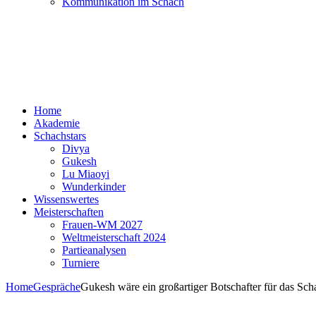
Kommunikation im Schach
Home
Akademie
Schachstars
Divya
Gukesh
Lu Miaoyi
Wunderkinder
Wissenswertes
Meisterschaften
Frauen-WM 2027
Weltmeisterschaft 2024
Partieanalysen
Turniere
Home
Gespräche
Gukesh wäre ein großartiger Botschafter für das Sch