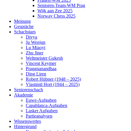
Frauen-WM 2025
Senioren-Team-WM Prag
Wijk aan Zee 2025
Norway Chess 2025
Meinung
Gespräche
Schachstars
Divya
Ju Wenjun
Lu Miaoyi
Zhu Jiner
Weltmeister Gukesh
Vincent Keymer
Praggnanandhaa
Ding Liren
Robert Hübner (1948 – 2025)
Vlastimil Hort (1944 – 2025)
Seniorenschach
Akademie
Euwe-Aufgaben
Capablanca-Aufgaben
Lasker Aufgaben
Partieanalysen
Wissenswertes
Hintergrund