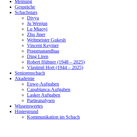
Meinung
Gespräche
Schachstars
Divya
Ju Wenjun
Lu Miaoyi
Zhu Jiner
Weltmeister Gukesh
Vincent Keymer
Praggnanandhaa
Ding Liren
Robert Hübner (1948 – 2025)
Vlastimil Hort (1944 – 2025)
Seniorenschach
Akademie
Euwe-Aufgaben
Capablanca-Aufgaben
Lasker Aufgaben
Partieanalysen
Wissenswertes
Hintergrund
Kommunikation im Schach