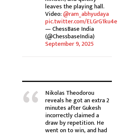
leaves the playing hall.
Video:
@ram_abhyudaya
pic.twitter.com/ELGrG1ku4e
— ChessBase India
(@ChessbaseIndia)
September 9, 2025
Nikolas Theodorou
reveals he got an extra 2
minutes after Gukesh
incorrectly claimed a
draw by repetition. He
went on to win, and had