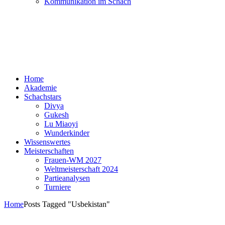
Kommunikation im Schach
Home
Akademie
Schachstars
Divya
Gukesh
Lu Miaoyi
Wunderkinder
Wissenswertes
Meisterschaften
Frauen-WM 2027
Weltmeisterschaft 2024
Partieanalysen
Turniere
Home
Posts Tagged "Usbekistan"