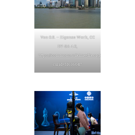
Von O.S. – Eigenes Werk, CC
BY-SA 4.0,
https://commons.wikimedia.org/w/index.php?
curid=51636047